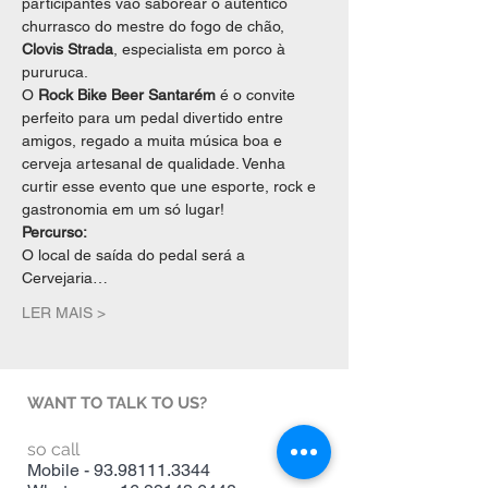
participantes vão saborear o autêntico 
churrasco do mestre do fogo de chão, 
Clovis Strada
, especialista em porco à 
pururuca.
O 
Rock Bike Beer
Santarém 
é o convite 
perfeito para um pedal divertido entre 
amigos, regado a muita música boa e 
cerveja artesanal de qualidade. Venha 
curtir esse evento que une esporte, rock e 
gastronomia em um só lugar!
Percurso:
O local de saída do pedal será a 
Cervejaria…
LER MAIS >
WANT TO TALK TO US?
so call
Mobile -
93.98111.3344