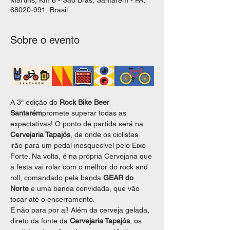
Martins, Km 6 - São Brás, Santarém - PA,
68020-991, Brasil
Sobre o evento
A 3ª edição do 
Rock Bike Beer 
Santarém
promete superar todas as 
expectativas! O ponto de partida será na 
Cervejaria Tapajós
, de onde os ciclistas 
irão para um pedal inesquecível pelo Eixo 
Forte. Na volta, é na própria Cervejaria que 
a festa vai rolar com o melhor do rock and 
roll, comandado pela banda 
GEAR do 
Norte
 e uma banda convidada, que vão 
tocar até o encerramento.
E não para por aí! Além da cerveja gelada, 
direto da fonte da 
Cervejaria Tapajós
, os 