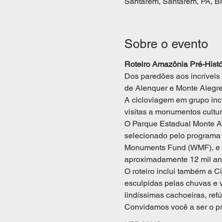
Santarém, Santarém, PA, Br
Sobre o evento
Roteiro Amazônia Pré-Histó
Dos paredões aos incríveis 
de Alenquer e Monte Alegre f
A cicloviagem em grupo inc
visitas a monumentos cultura
O Parque Estadual Monte Ale
selecionado pelo programa 
Monuments Fund (WMF), e ab
aproximadamente 12 mil an
O roteiro inclui também a 
esculpidas pelas chuvas e ve
lindíssimas cachoeiras, refú
Convidamos você a ser o p