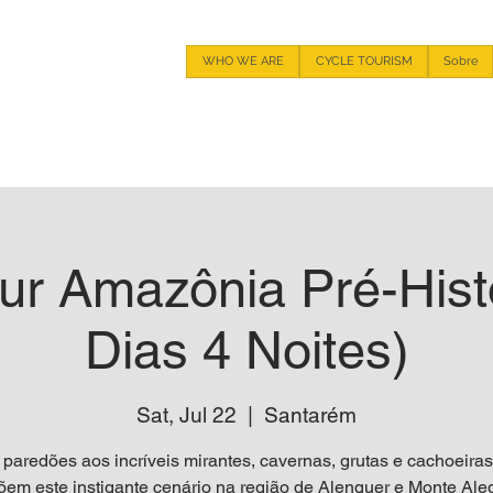
WHO WE ARE
CYCLE TOURISM
Sobre
ur Amazônia Pré-Hist
Dias 4 Noites)
Sat, Jul 22
  |  
Santarém
paredões aos incríveis mirantes, cavernas, grutas e cachoeira
em este instigante cenário na região de Alenquer e Monte Aleg