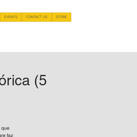
EVENTS
CONTACT US
STORE
+55 93 981 11 33 44
órica (5
s que
re faz