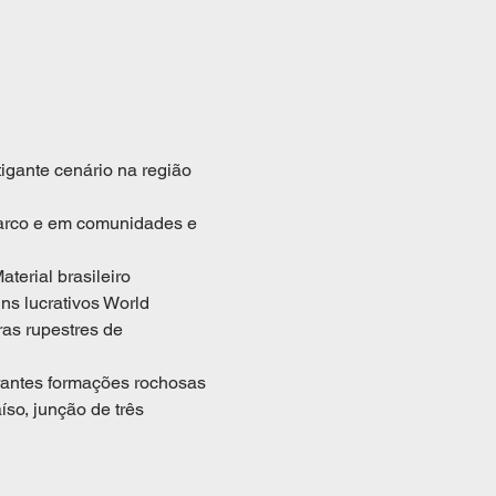
igante cenário na região 
barco e em comunidades e 
erial brasileiro 
s lucrativos World 
as rupestres de 
rantes formações rochosas 
íso, junção de três 