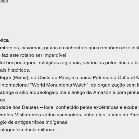
asil
rica
mirantes, cavernas, grutas e cachoeiras que compõem este inst
az este roteiro ser imperdível!
lui hospedagens, refeições regionais, vivências pelos rios de 
is históricos.
gre (Pema), no Oeste do Pará, é o único Patrimônio Cultural Mat
internacional "World Monuments Watch", da organização sem fin
riga o sítio arqueológico mais antigo da Amazônia com pintur
os.
Cidade dos Deuses – local conhecido pelas excêntricas e exube
ntos. Visitaremos várias cachoeiras, entre elas, a Vale do Para
gio de antigas tribos indígenas.
rotagonista desta milenar…