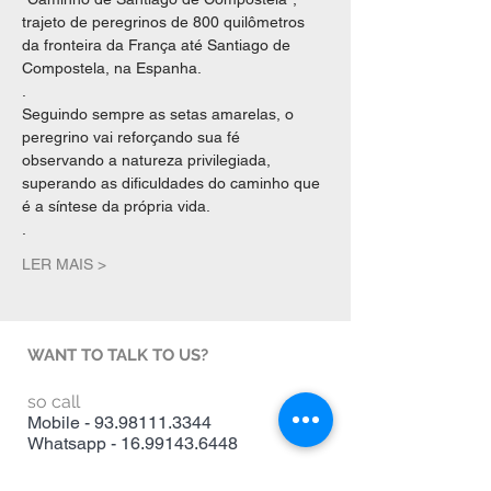
trajeto de peregrinos de 800 quilômetros 
da fronteira da França até Santiago de 
Compostela, na Espanha.
.
Seguindo sempre as setas amarelas, o 
peregrino vai reforçando sua fé 
observando a natureza privilegiada, 
superando as dificuldades do caminho que 
é a síntese da própria vida.
.
LER MAIS >
WANT TO TALK TO US?
so call
Mobile -
93.98111.3344
Whatsapp -
16.99143.6448
write to us