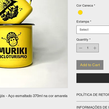
Cor Caneca
*
Estampa
*
Select
Quantity
*
Add to Cart
POLÍTICA DE RET
pajós - Aço esmaltado 370ml na cor amarela
POLÍTICA DE TROCA 
INFORMAÇÕES DE
promoções)