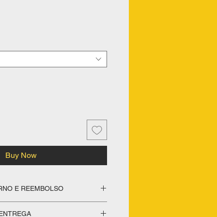
Buy Now
ORNO E REEMBOLSO
(Que não se aplica em
 ENTREGA