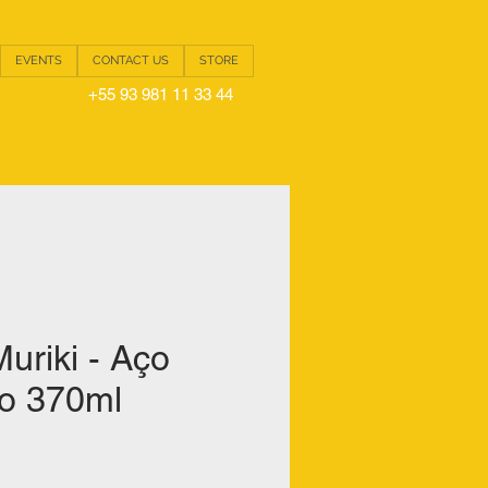
EVENTS
CONTACT US
STORE
+55 93 981 11 33 44
uriki - Aço
o 370ml
ce