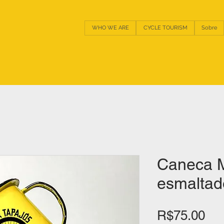
WHO WE ARE
CYCLE TOURISM
Sobre
Caneca M
esmaltad
Pri
R$75.00